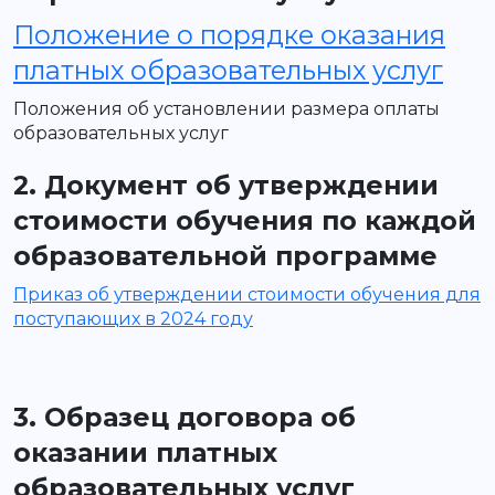
Документы для поступления
Положение о порядке оказания
Стоимость обучения
платных образовательных услуг
Заявление о поступлении
Положения об установлении размера оплаты
Образовательное кредитование
образовательных услуг
День открытых дверей
2. Документ об утверждении
Подготовительное отделение
стоимости обучения по каждой
Студенту
образовательной программе
Внутренний распорядок
Порядок организации образовательного
Приказ об утверждении стоимости обучения для
процесса
поступающих в 2024 году
Расписание занятий
Электронная информационно-образовательная
3. Образец договора об
среда
оказании платных
ВУЗы-партнеры
образовательных услуг
Трудоустройство выпускников