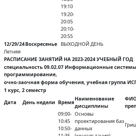
19:10
19:20-
20:05
20:10-
20:55
12/29/24
Воскресенье
ВЫХОДНОЙ ДЕНЬ
Летняя
РАСПИСАНИЕ ЗАНЯТИЙ НА 2023-2024 УЧЕБНЫЙ ГОД
специальность 09.02.07 Информационные системы
программирование,
очно-заочная форма обучения, учебная группа ИСП
1 курс, 2 семестр
Наименование
ФИ
Дата
День недели
Время
дисциплины
пре
09:00-
Основы
10:45
проектирования баз
Гриш
10:50-
данных
11:35
(консультация)